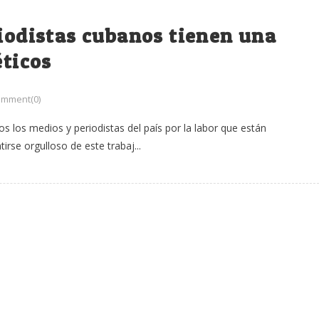
riodistas cubanos tienen una
éticos
mment(0)
s los medios y periodistas del país por la labor que están
rse orgulloso de este trabaj...