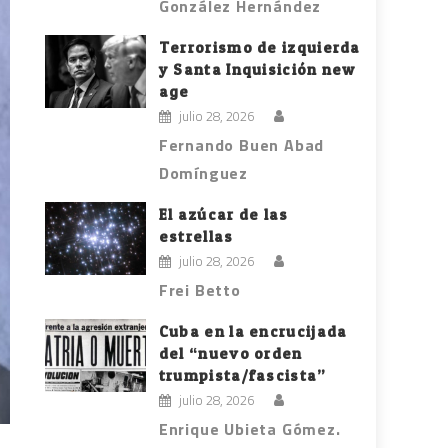
González Hernández
Terrorismo de izquierda
y Santa Inquisición new
age
julio 28, 2026
Fernando Buen Abad
Domínguez
El azúcar de las
estrellas
julio 28, 2026
Frei Betto
Cuba en la encrucijada
del “nuevo orden
trumpista/fascista”
julio 28, 2026
Enrique Ubieta Gómez.