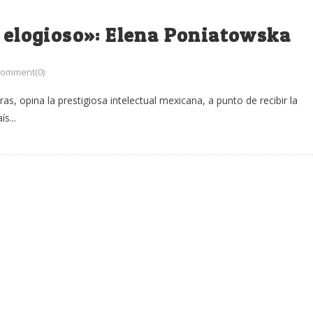
y elogioso»: Elena Poniatowska
omment(0)
s, opina la prestigiosa intelectual mexicana, a punto de recibir la
s...