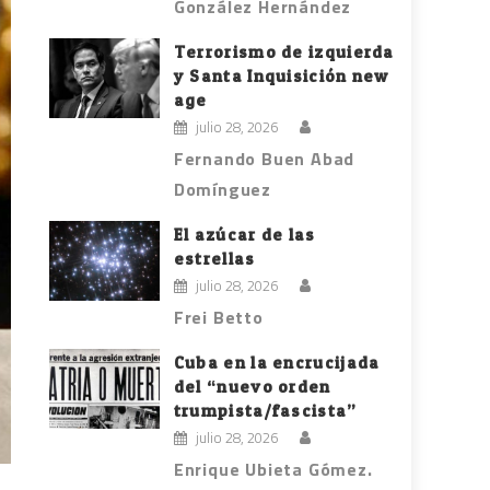
González Hernández
Terrorismo de izquierda
y Santa Inquisición new
age
julio 28, 2026
Fernando Buen Abad
Domínguez
El azúcar de las
estrellas
julio 28, 2026
Frei Betto
Cuba en la encrucijada
del “nuevo orden
trumpista/fascista”
julio 28, 2026
Enrique Ubieta Gómez.