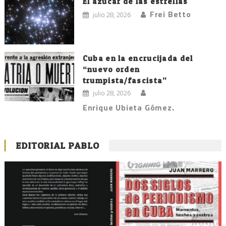
El azúcar de las estrellas
Frei Betto
julio 28, 2026
Cuba en la encrucijada del
“nuevo orden
trumpista/fascista”
julio 28, 2026
Enrique Ubieta Gómez.
EDITORIAL PABLO