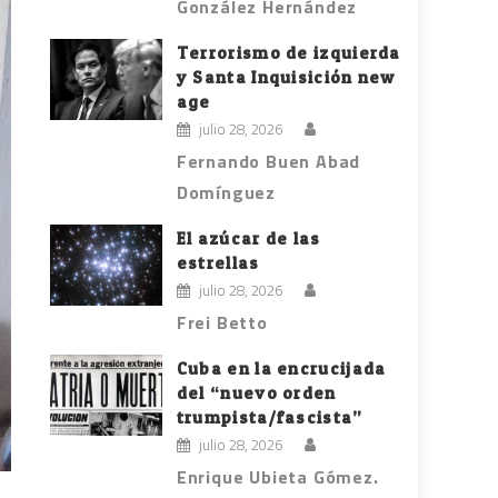
González Hernández
Terrorismo de izquierda
y Santa Inquisición new
age
julio 28, 2026
Fernando Buen Abad
Domínguez
El azúcar de las
estrellas
julio 28, 2026
Frei Betto
Cuba en la encrucijada
del “nuevo orden
trumpista/fascista”
julio 28, 2026
Enrique Ubieta Gómez.