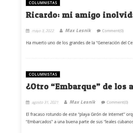
COLUMNISTAS
Ricardo: mi amigo inolvid
Max Lesnik
mayo 3, 2022
Comment(0)
Ha muerto uno de los grandes de la “Generación del Cente
COLUMNISTAS
¿Otro “Embarque” de los 
Max Lesnik
agosto 31, 2021
Comment(0)
El fracaso rotundo de este “playa Girón de Internet” 
“Embarcados” a una buena parte de sus “leales cubanos”