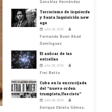
González Hernández
Terrorismo de izquierda
y Santa Inquisición new
age
julio 28, 2026
Fernando Buen Abad
Domínguez
El azúcar de las
estrellas
julio 28, 2026
Frei Betto
Cuba en la encrucijada
del “nuevo orden
trumpista/fascista”
julio 28, 2026
Enrique Ubieta Gómez.