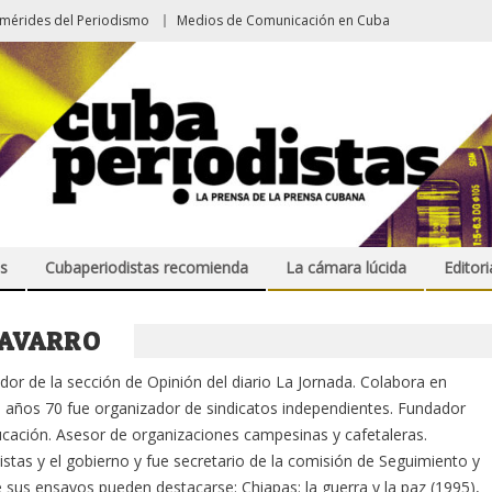
emérides del Periodismo
Medios de Comunicación en Cuba
s
Cubaperiodistas recomienda
La cámara lúcida
Editori
NAVARRO
dor de la sección de Opinión del diario La Jornada. Colabora en
 años 70 fue organizador de sindicatos independientes. Fundador
cación. Asesor de organizaciones campesinas y cafetaleras.
istas y el gobierno y fue secretario de la comisión de Seguimiento y
e sus ensayos pueden destacarse: Chiapas: la guerra y la paz (1995),