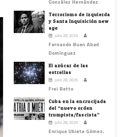
González Hernández
Terrorismo de izquierda
y Santa Inquisición new
age
julio 28, 2026
Fernando Buen Abad
Domínguez
El azúcar de las
estrellas
julio 28, 2026
Frei Betto
Cuba en la encrucijada
del “nuevo orden
trumpista/fascista”
julio 28, 2026
Enrique Ubieta Gómez.