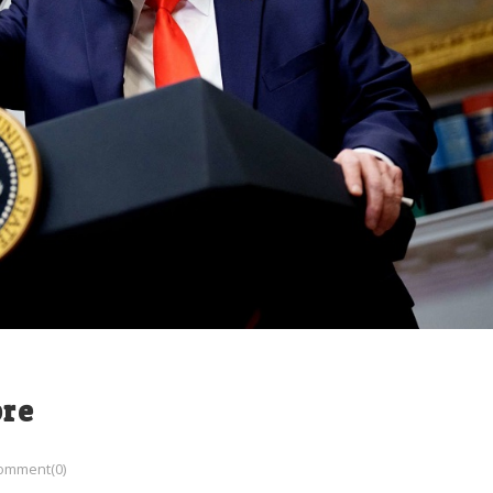
re
omment(0)