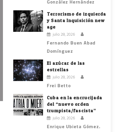
González Hernández
Terrorismo de izquierda
y Santa Inquisición new
age
julio 28, 2026
Fernando Buen Abad
Domínguez
El azúcar de las
estrellas
julio 28, 2026
Frei Betto
Cuba en la encrucijada
del “nuevo orden
trumpista/fascista”
julio 28, 2026
Enrique Ubieta Gómez.