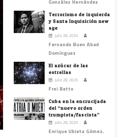
González Hernández
Terrorismo de izquierda
y Santa Inquisición new
age
julio 28, 2026
Fernando Buen Abad
Domínguez
El azúcar de las
estrellas
julio 28, 2026
Frei Betto
Cuba en la encrucijada
del “nuevo orden
trumpista/fascista”
julio 28, 2026
Enrique Ubieta Gómez.