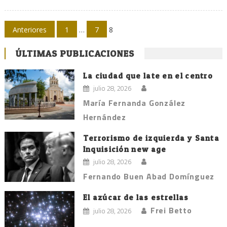
Navegación
Anteriores
1
…
7
8
de
ÚLTIMAS PUBLICACIONES
entradas
La ciudad que late en el centro
julio 28, 2026
María Fernanda González
Hernández
Terrorismo de izquierda y Santa
Inquisición new age
julio 28, 2026
Fernando Buen Abad Domínguez
El azúcar de las estrellas
Frei Betto
julio 28, 2026