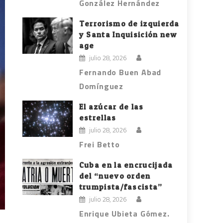
González Hernández
Terrorismo de izquierda
y Santa Inquisición new
age
julio 28, 2026
Fernando Buen Abad
Domínguez
El azúcar de las
estrellas
julio 28, 2026
Frei Betto
Cuba en la encrucijada
del “nuevo orden
trumpista/fascista”
julio 28, 2026
Enrique Ubieta Gómez.