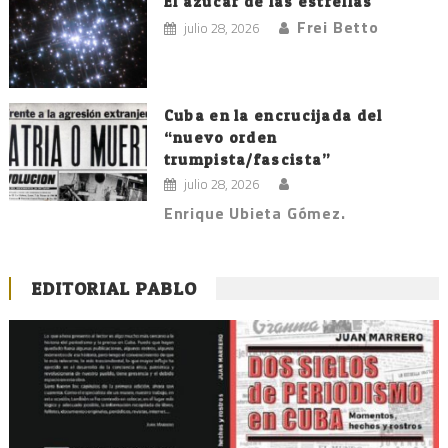
El azúcar de las estrellas
Frei Betto
julio 28, 2026
Cuba en la encrucijada del
“nuevo orden
trumpista/fascista”
julio 28, 2026
Enrique Ubieta Gómez.
EDITORIAL PABLO