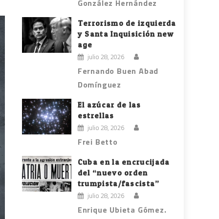
González Hernández
Terrorismo de izquierda
y Santa Inquisición new
age
julio 28, 2026
Fernando Buen Abad
Domínguez
El azúcar de las
estrellas
julio 28, 2026
Frei Betto
Cuba en la encrucijada
del “nuevo orden
trumpista/fascista”
julio 28, 2026
Enrique Ubieta Gómez.