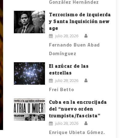
González Hernández
Terrorismo de izquierda
y Santa Inquisición new
age
julio 28, 2026
Fernando Buen Abad
Domínguez
El azúcar de las
estrellas
julio 28, 2026
Frei Betto
Cuba en la encrucijada
del “nuevo orden
trumpista/fascista”
julio 28, 2026
Enrique Ubieta Gómez.