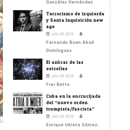
González Hernández
Terrorismo de izquierda
y Santa Inquisición new
age
julio 28, 2026
Fernando Buen Abad
Domínguez
El azúcar de las
estrellas
julio 28, 2026
Frei Betto
Cuba en la encrucijada
del “nuevo orden
trumpista/fascista”
julio 28, 2026
Enrique Ubieta Gómez.