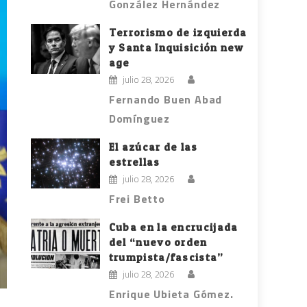
González Hernández
Terrorismo de izquierda
y Santa Inquisición new
age
julio 28, 2026
Fernando Buen Abad
Domínguez
El azúcar de las
estrellas
julio 28, 2026
Frei Betto
Cuba en la encrucijada
del “nuevo orden
trumpista/fascista”
julio 28, 2026
Enrique Ubieta Gómez.