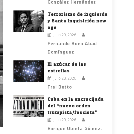
González Hernández
Terrorismo de izquierda
y Santa Inquisición new
age
julio 28, 2026
Fernando Buen Abad
Domínguez
El azúcar de las
estrellas
julio 28, 2026
Frei Betto
Cuba en la encrucijada
del “nuevo orden
trumpista/fascista”
julio 28, 2026
Enrique Ubieta Gómez.