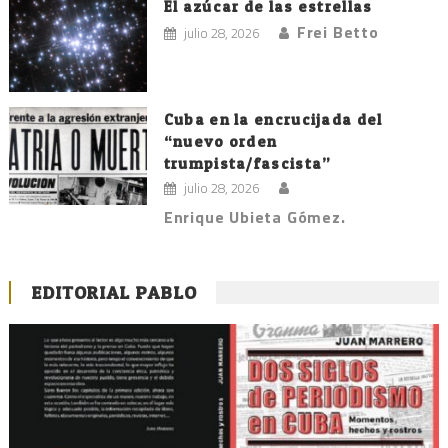
El azúcar de las estrellas
Frei Betto
julio 28, 2026
Cuba en la encrucijada del
“nuevo orden
trumpista/fascista”
julio 28, 2026
Enrique Ubieta Gómez.
EDITORIAL PABLO