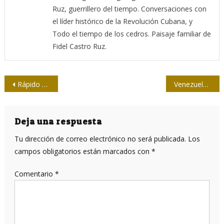
Ruz, guerrillero del tiempo. Conversaciones con
el líder histórico de la Revolución Cubana, y
Todo el tiempo de los cedros. Paisaje familiar de
Fidel Castro Ruz.
Navegación
Rápido y curioso: deporte y prensa en la misma carrera
Venezuela: 27 de Junio, día Nacional del Periodista
de
entradas
Deja una respuesta
Tu dirección de correo electrónico no será publicada.
Los
campos obligatorios están marcados con
*
Comentario
*