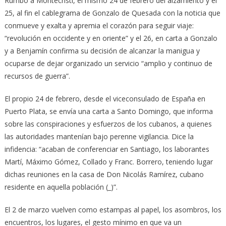
Rumbo a Montecristi, el mismo 24 de febrero del alzamiento y el
25, al fin el cablegrama de Gonzalo de Quesada con la noticia que
conmueve y exalta y apremia el corazón para seguir viaje:
“revolución en occidente y en oriente” y el 26, en carta a Gonzalo
y a Benjamín confirma su decisión de alcanzar la manigua y
ocuparse de dejar organizado un servicio “amplio y continuo de
recursos de guerra”.
El propio 24 de febrero, desde el viceconsulado de España en
Puerto Plata, se envía una carta a Santo Domingo, que informa
sobre las conspiraciones y esfuerzos de los cubanos, a quienes
las autoridades mantenían bajo perenne vigilancia. Dice la
infidencia: “acaban de conferenciar en Santiago, los laborantes
Martí, Máximo Gómez, Collado y Franc. Borrero, teniendo lugar
dichas reuniones en la casa de Don Nicolás Ramírez, cubano
residente en aquella población (_)”.
El 2 de marzo vuelven como estampas al papel, los asombros, los
encuentros, los lugares, el gesto mínimo en que va un