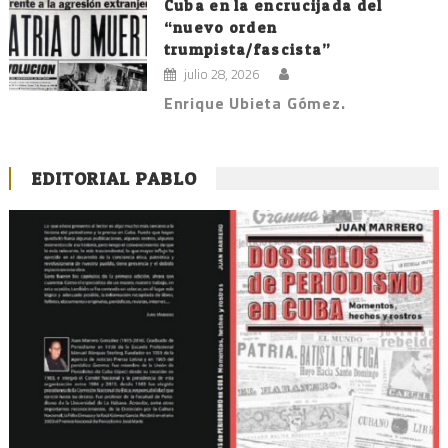
Cuba en la encrucijada del
“nuevo orden
trumpista/fascista”
julio 28, 2026
Enrique Ubieta Gómez.
EDITORIAL PABLO