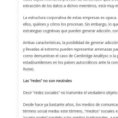
extracción de los datos a dichos miembros, está muy ind
La estructura corporativa de estas empresas es opac
ellos, quiénes y cómo los procesan. Sin embargo, lo 
estrategias cognitivas que pueden generar adicción, como
Ambas características, la posibilidad de generar adicción
y llevadas al extremo pueden representar amenazas par
como demuestran el caso de Cambridge Analitysc o la p
estadounidenses en los países autocráticos ante la con
Rusia).
Las “redes” no son neutrales
Decir “redes sociales” no transmite el verdadero objeto
Desde hace ya bastante años, los medios de comunicaci
término social media: este término, “medios” sociales e
“cuarto poder” paralelo a los medios tradicionales, a pa