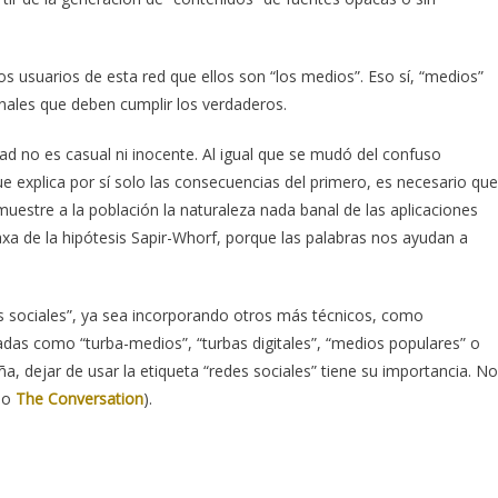
los usuarios de esta red que ellos son “los medios”. Eso sí, “medios”
onales que deben cumplir los verdaderos.
dad no es casual ni inocente. Al igual que se mudó del confuso
ue explica por sí solo las consecuencias del primero, es necesario que
estre a la población la naturaleza nada banal de las aplicaciones
laxa de la hipótesis Sapir-Whorf, porque las palabras nos ayudan a
 sociales”, ya sea incorporando otros más técnicos, como
adas como “turba-medios”, “turbas digitales”, “medios populares” o
a, dejar de usar la etiqueta “redes sociales” tiene su importancia. No
ado
The Conversation
).