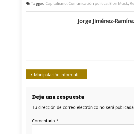
Tagged
Capitalismo
,
Comunicación política
,
Elon Musk
,
Re
Jorge Jiménez-Ramíre
Navegación
Manipulación informativa para ocultar el creciente malestar social por el gasto militar
de
entradas
Deja una respuesta
Tu dirección de correo electrónico no será publicada
Comentario
*