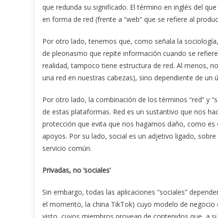
que redunda su significado. El término en inglés del qu
en forma de red (frente a “web” que se refiere al prod
Por otro lado, tenemos que, como señala la sociología, t
de pleonasmo que repite información cuando se refiere
realidad, tampoco tiene estructura de red. Al menos, no
una red en nuestras cabezas), sino dependiente de un ún
Por otro lado, la combinación de los términos “red” y “s
de estas plataformas. Red es un sustantivo que nos hace
protección que evita que nos hagamos daño, como es el
apoyos. Por su lado, social es un adjetivo ligado, sobr
servicio común.
Privadas, no ‘sociales’
Sin embargo, todas las aplicaciones “sociales” depend
el momento, la china TikTok) cuyo modelo de negocio
visto, cuyos miembros provean de contenidos que, a su 