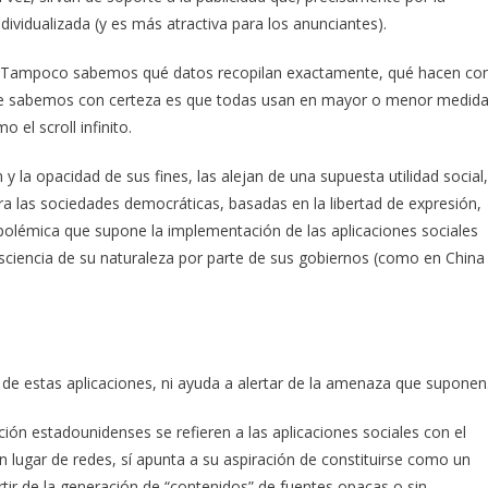
ividualizada (y es más atractiva para los anunciantes).
a. Tampoco sabemos qué datos recopilan exactamente, qué hacen co
que sabemos con certeza es que todas usan en mayor o menor medid
 el scroll infinito.
 y la opacidad de sus fines, las alejan de una supuesta utilidad social,
a las sociedades democráticas, basadas en la libertad de expresión,
olémica que supone la implementación de las aplicaciones sociales
sciencia de su naturaleza por parte de sus gobiernos (como en China
 de estas aplicaciones, ni ayuda a alertar de la amenaza que suponen
ón estadounidenses se refieren a las aplicaciones sociales con el
n lugar de redes, sí apunta a su aspiración de constituirse como un
rtir de la generación de “contenidos” de fuentes opacas o sin