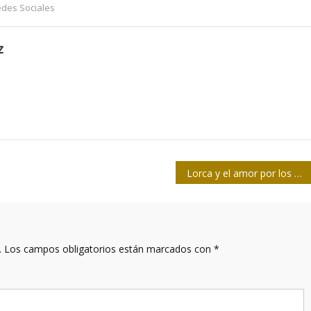
des Sociales
z
Lorca y el amor por los varones
.
Los campos obligatorios están marcados con
*