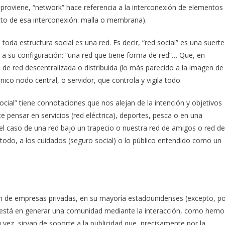
e proviene, “network” hace referencia a la interconexión de elementos
ucto de esa interconexión: malla o membrana).
oda estructura social es una red. Es decir, “red social” es una suerte
 a su configuración: “una red que tiene forma de red”… Que, en
 de red descentralizada o distribuida (lo más parecido a la imagen de
ico nodo central, o servidor, que controla y vigila todo.
ocial” tiene connotaciones que nos alejan de la intención y objetivos
 pensar en servicios (red eléctrica), deportes, pesca o en una
 caso de una red bajo un trapecio o nuestra red de amigos o red de
e todo, a los cuidados (seguro social) o lo público entendido como un
en de empresas privadas, en su mayoría estadounidenses (excepto, p
 está en generar una comunidad mediante la interacción, como hemo
vez, sirvan de soporte a la publicidad que, precisamente por la