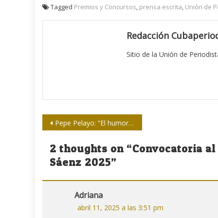
Tagged
Premios y Concursos
,
prensa escrita
,
Unión de P
Redacción Cubaperiod
Sitio de la Unión de Periodis
Navegación
Pepe Pelayo: “El humor es más resistente que las cucarachas”
de
2 thoughts on “
Convocatoria al
entradas
Sáenz 2025
”
Adriana
abril 11, 2025 a las 3:51 pm