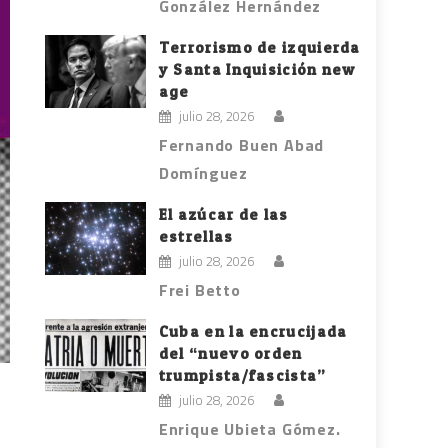
González Hernández
Terrorismo de izquierda
y Santa Inquisición new
age
julio 28, 2026
Fernando Buen Abad
Domínguez
El azúcar de las
estrellas
julio 28, 2026
Frei Betto
Cuba en la encrucijada
del “nuevo orden
trumpista/fascista”
julio 28, 2026
Enrique Ubieta Gómez.