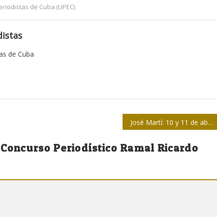
eriodistas de Cuba (UPEC)
istas
tas de Cuba
José Martí: 10 y 11 de abril
 Concurso Periodístico Ramal Ricardo