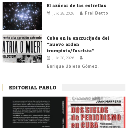
El azúcar de las estrellas
Frei Betto
julio 28, 2026
Cuba en la encrucijada del
“nuevo orden
trumpista/fascista”
julio 28, 2026
Enrique Ubieta Gómez.
EDITORIAL PABLO