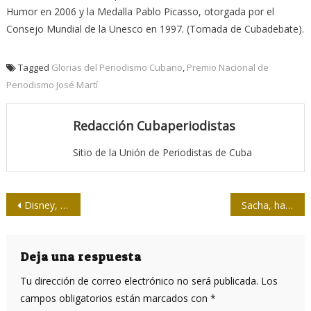
Humor en 2006 y la Medalla Pablo Picasso, otorgada por el
Consejo Mundial de la Unesco en 1997. (Tomada de Cubadebate).
Tagged
Glorias del Periodismo Cubano
,
Premio Nacional de
Periodismo José Martí
Redacción Cubaperiodistas
Sitio de la Unión de Periodistas de Cuba
Navegación
Disney, frente al espejo y las azucenas
Sacha, hasta siempre
de
entradas
Deja una respuesta
Tu dirección de correo electrónico no será publicada.
Los
campos obligatorios están marcados con
*