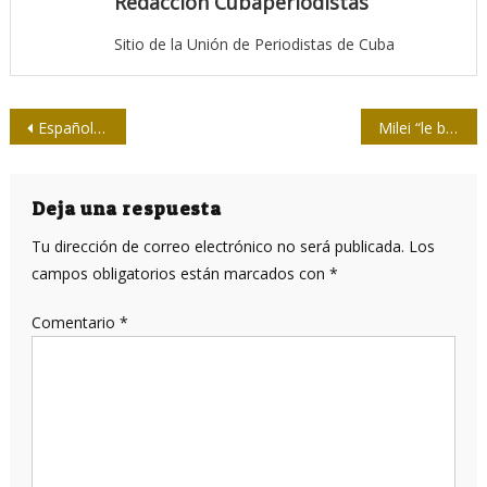
Redacción Cubaperiodistas
Sitio de la Unión de Periodistas de Cuba
Navegación
Españoles sobre sus medios: ¿creer o no creer?
Milei “le baja el volumen” a la Radio Nacional
de
entradas
Deja una respuesta
Tu dirección de correo electrónico no será publicada.
Los
campos obligatorios están marcados con
*
Comentario
*