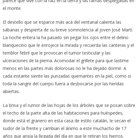
parece que vive con la raíz en la tierra y las ramas desplegadas en
el monte.
El destello que se esparce más acá del ventanal calienta las
sábanas y despierta de su breve somnolencia al joven José Martí.
La noche entera la ha pasado sin pegar los ojos entre el delirio
blanquecino que le enrojece la mirada y recuerda las canteras y el
temblor febril que le provocan el tumor testicular y las
ulceraciones de la pierna. Acomodar el grillete para que lastime
menos en las partes más dolorosas no le ha dejado dormir. A
cada instante siente las punzadas quemantes en la piel, como si
toda la sangre del cuerpo fuera a desbocarse por las heridas
abiertas.
La brisa y el rumor de las hojas de los árboles que se posan sobre
el techo de la parte alta de las habitaciones para huéspedes,
donde está el granero en esta casa de estilo catalán, le secan el
sudor de la frente y cambian el ánimo a este muchacho de 17
años que ansía la llegada del día en que le retiran los hierros.