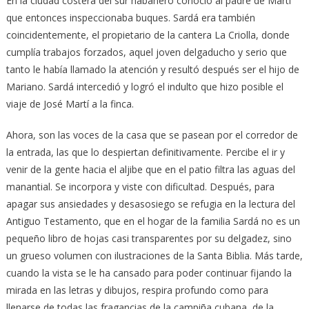
En la ciudad costera del sur habanero conoció al padre de Martí
que entonces inspeccionaba buques. Sardá era también
coincidentemente, el propietario de la cantera La Criolla, donde
cumplía trabajos forzados, aquel joven delgaducho y serio que
tanto le había llamado la atención y resultó después ser el hijo de
Mariano. Sardá intercedió y logró el indulto que hizo posible el
viaje de José Martí a la finca.
Ahora, son las voces de la casa que se pasean por el corredor de
la entrada, las que lo despiertan definitivamente. Percibe el ir y
venir de la gente hacia el aljibe que en el patio filtra las aguas del
manantial. Se incorpora y viste con dificultad. Después, para
apagar sus ansiedades y desasosiego se refugia en la lectura del
Antiguo Testamento, que en el hogar de la familia Sardá no es un
pequeño libro de hojas casi transparentes por su delgadez, sino
un grueso volumen con ilustraciones de la Santa Biblia. Más tarde,
cuando la vista se le ha cansado para poder continuar fijando la
mirada en las letras y dibujos, respira profundo como para
llenarse de todas las fragancias de la campiña cubana, de la