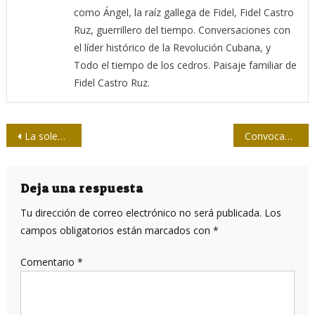
como Ángel, la raíz gallega de Fidel, Fidel Castro
Ruz, guerrillero del tiempo. Conversaciones con
el líder histórico de la Revolución Cubana, y
Todo el tiempo de los cedros. Paisaje familiar de
Fidel Castro Ruz.
Navegación
La soledad podría provocar un mayor riesgo de cardiopatía y propensión a las infecciones
Convocan a 24ta. Bienal Internacional del Humor de San Antonio de los Baños
de
entradas
Deja una respuesta
Tu dirección de correo electrónico no será publicada.
Los
campos obligatorios están marcados con
*
Comentario
*