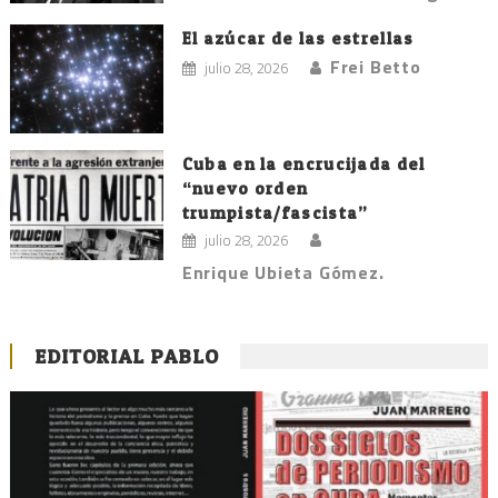
El azúcar de las estrellas
Frei Betto
julio 28, 2026
Cuba en la encrucijada del
“nuevo orden
trumpista/fascista”
julio 28, 2026
Enrique Ubieta Gómez.
EDITORIAL PABLO