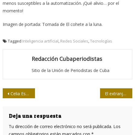
menos susceptibles a la automatización. ¡Qué alivio… por el
momento!
Imagen de portada: Tomada de El cohete a la luna.
Tagged
Inteligencia artificial
,
Redes Sociales
,
Tecnologías
Redacción Cubaperiodistas
Sitio de la Unión de Periodistas de Cuba
Navegación
Celia Esther de los Desamparados
El extranjero, de Albert Camus
de
entradas
Deja una respuesta
Tu dirección de correo electrónico no será publicada.
Los
campos obligatorios están marcados con
*