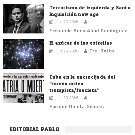
Terrorismo de izquierda y Santa
Inquisición new age
julio 28, 2026
Fernando Buen Abad Domínguez
El azúcar de las estrellas
Frei Betto
julio 28, 2026
Cuba en la encrucijada del
“nuevo orden
trumpista/fascista”
julio 28, 2026
Enrique Ubieta Gómez.
EDITORIAL PABLO