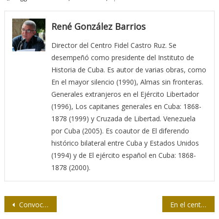
René González Barrios
Director del Centro Fidel Castro Ruz. Se
desempeñó como presidente del Instituto de
Historia de Cuba. Es autor de varias obras, como
En el mayor silencio (1990), Almas sin fronteras.
Generales extranjeros en el Ejército Libertador
(1996), Los capitanes generales en Cuba: 1868-
1878 (1999) y Cruzada de Libertad. Venezuela
por Cuba (2005). Es coautor de El diferendo
histórico bilateral entre Cuba y Estados Unidos
(1994) y de El ejército español en Cuba: 1868-
1878 (2000).
Navegación
Convocatoria al Premio Anual de Periodismo Económico 2025
En el centenario de Ernesto Cardenal