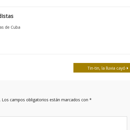
istas
tas de Cuba
Tin-tin, la lluvia cayó
.
Los campos obligatorios están marcados con
*