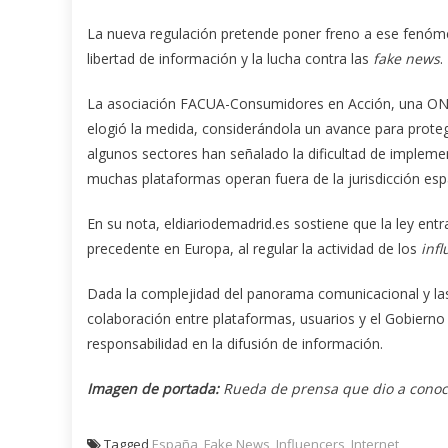
La nueva regulación pretende poner freno a ese fenómen
libertad de información y la lucha contra las
fake news
.
La asociación FACUA-Consumidores en Acción, una ONG
elogió la medida, considerándola un avance para protege
algunos sectores han señalado la dificultad de impleme
muchas plataformas operan fuera de la jurisdicción esp
En su nota, eldiariodemadrid.es sostiene que la ley en
precedente en Europa, al regular la actividad de los
inf
Dada la complejidad del panorama comunicacional y las
colaboración entre plataformas, usuarios y el Gobierno p
responsabilidad en la difusión de información.
Imagen de portada:
Rueda de prensa que dio a conocer
Tagged
España
,
Fake News
,
Influencers
,
Internet