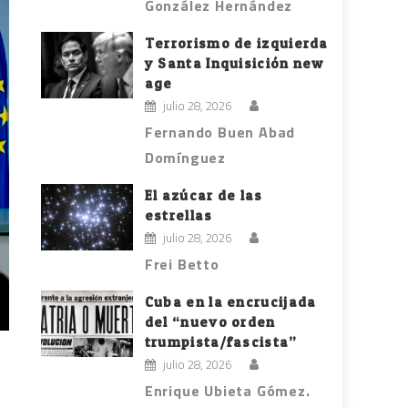
González Hernández
Terrorismo de izquierda
y Santa Inquisición new
age
julio 28, 2026
Fernando Buen Abad
Domínguez
El azúcar de las
estrellas
julio 28, 2026
Frei Betto
Cuba en la encrucijada
del “nuevo orden
trumpista/fascista”
julio 28, 2026
Enrique Ubieta Gómez.