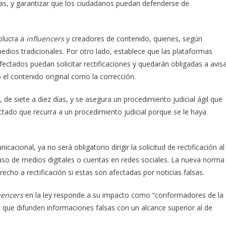
ras, y garantizar que los ciudadanos puedan defenderse de
volucra a
influencers
y creadores de contenido, quienes, según
ios tradicionales. Por otro lado, establece que las plataformas
fectados puedan solicitar rectificaciones y quedarán obligadas a avis
 el contenido original como la corrección.
, de siete a diez días, y se asegura un procedimiento judicial ágil que
ctado que recurra a un procedimiento judicial porque se le haya
cional, ya no será obligatorio dirigir la solicitud de rectificación al
l caso de medios digitales o cuentas en redes sociales. La nueva norma
recho a rectificación si estas son afectadas por noticias falsas.
uencers
en la ley responde a su impacto como “conformadores de la
o que difunden informaciones falsas con un alcance superior al de