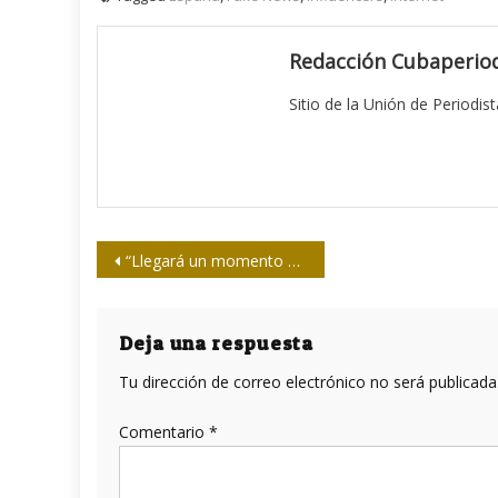
Redacción Cubaperiod
Sitio de la Unión de Periodis
Navegación
“Llegará un momento en que habrá que desconectar la inteligencia artificial”
de
entradas
Deja una respuesta
Tu dirección de correo electrónico no será publicada
Comentario
*