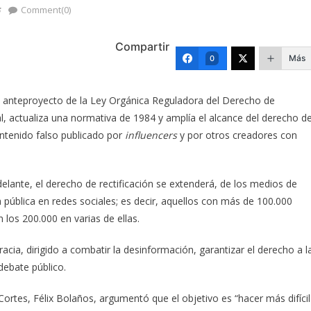
s
Comment(0)
Compartir
Más
0
l anteproyecto de la Ley Orgánica Reguladora del Derecho de
al, actualiza una normativa de 1984 y amplía el alcance del derecho d
ontenido falso publicado por
influencers
y por otros creadores con
delante, el derecho de rectificación se extenderá, de los medios de
a pública en redes sociales; es decir, aquellos con más de 100.000
los 200.000 en varias de ellas.
ia, dirigido a combatir la desinformación, garantizar el derecho a l
debate público.
 Cortes, Félix Bolaños, argumentó que el objetivo es “hacer más difícil