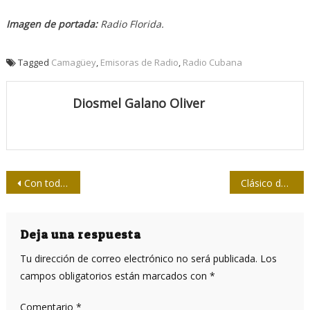
Imagen de portada:
Radio Florida.
Tagged
Camagüey
,
Emisoras de Radio
,
Radio Cubana
Diosmel Galano Oliver
Navegación
Con todo y tener el Pulitzer “ha perdido sus papeles”
Clásico del Sóftbol de la Prensa se jugará el domingo
de
entradas
Deja una respuesta
Tu dirección de correo electrónico no será publicada.
Los
campos obligatorios están marcados con
*
Comentario
*