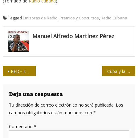
(Tomado de
Radio cubana
).
Tagged
Emisoras de Radio
,
Premios y Concursos
,
Radio Cubana
Manuel Alfredo Martínez Pérez
Navegación
REDH reprueba veto del Gobierno de Brasil a incorporación de Venezuela como asociado al bloque BRICS
Cuba y la vergüenza
de
entradas
Deja una respuesta
Tu dirección de correo electrónico no será publicada.
Los
campos obligatorios están marcados con
*
Comentario
*