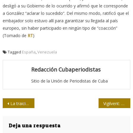
desligó a su Gobierno de lo ocurrido y afirmó que le corresponde
a González “aclarar lo sucedido”. Del mismo modo, ratificó que el
embajador solo estuvo allí para garantizar su llegada al país
europeo, sin haber participado en ningún tipo de “coacción”
(Tomado de
RT
)
Tagged
España
,
Venezuela
Redacción Cubaperiodistas
Sitio de la Unión de Periodistas de Cuba
Navegación
La traición de Edmundo González
Vigilvent: novedoso tomógrafo de impedancia eléctrica desarrollado en Cuba
de
entradas
Deja una respuesta