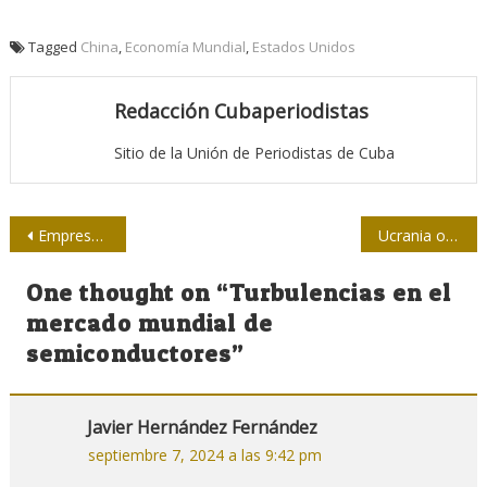
Tagged
China
,
Economía Mundial
,
Estados Unidos
Redacción Cubaperiodistas
Sitio de la Unión de Periodistas de Cuba
Navegación
Empresas estadounidenses quiebran por sanciones a Rusia
Ucrania o la orquesta del Titanic
de
One thought on “
Turbulencias en el
entradas
mercado mundial de
semiconductores
”
Javier Hernández Fernández
septiembre 7, 2024 a las 9:42 pm