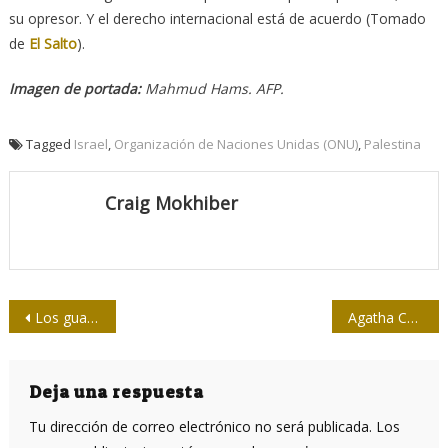
su opresor. Y el derecho internacional está de acuerdo (Tomado
de
El Salto
).
Imagen de portada:
Mahmud Hams. AFP.
Tagged
Israel
,
Organización de Naciones Unidas (ONU)
,
Palestina
Craig Mokhiber
Navegación
Los guardianes del ajuste tienen su recompensa
Agatha Christie, la gran dama del misterio
de
entradas
Deja una respuesta
Tu dirección de correo electrónico no será publicada.
Los