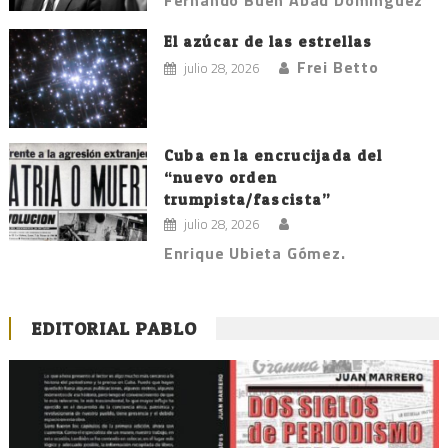
Fernando Buen Abad Domínguez
El azúcar de las estrellas
Frei Betto
julio 28, 2026
Cuba en la encrucijada del
“nuevo orden
trumpista/fascista”
julio 28, 2026
Enrique Ubieta Gómez.
EDITORIAL PABLO