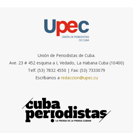
Unión de Periodistas de Cuba.
Ave. 23 # 452 esquina a I, Vedado, La Habana Cuba (10400)
Telf. (53) 7832 4550 | Fax: (53) 7333079
Escríbanos a
redaccion@upec.cu