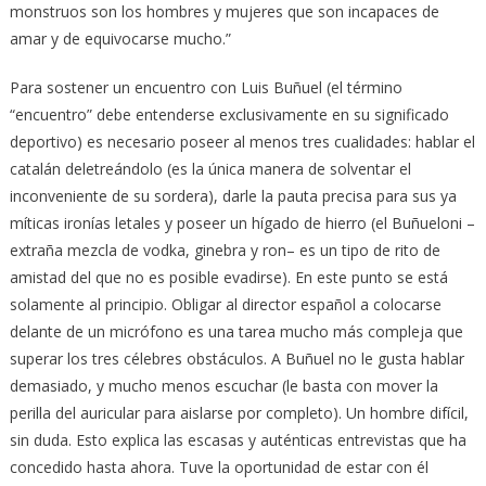
monstruos son los hombres y mujeres que son incapaces de
amar y de equivocarse mucho.”
Para sostener un encuentro con Luis Buñuel (el término
“encuentro” debe entenderse exclusivamente en su significado
deportivo) es necesario poseer al menos tres cualidades: hablar el
catalán deletreándolo (es la única manera de solventar el
inconveniente de su sordera), darle la pauta precisa para sus ya
míticas ironías letales y poseer un hígado de hierro (el Buñueloni –
extraña mezcla de vodka, ginebra y ron– es un tipo de rito de
amistad del que no es posible evadirse). En este punto se está
solamente al principio. Obligar al director español a colocarse
delante de un micrófono es una tarea mucho más compleja que
superar los tres célebres obstáculos. A Buñuel no le gusta hablar
demasiado, y mucho menos escuchar (le basta con mover la
perilla del auricular para aislarse por completo). Un hombre difícil,
sin duda. Esto explica las escasas y auténticas entrevistas que ha
concedido hasta ahora. Tuve la oportunidad de estar con él