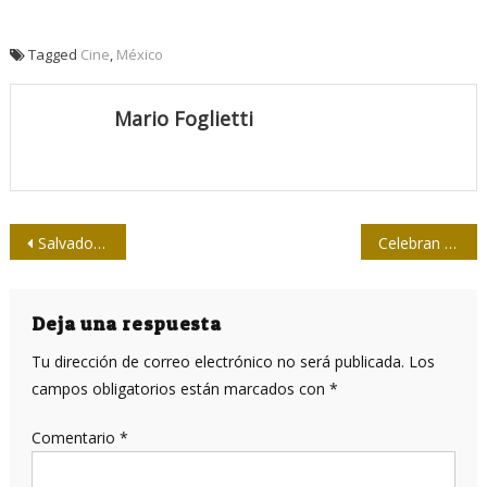
Tagged
Cine
,
México
Mario Foglietti
Navegación
Salvador Allende, si hubiese sido…
Celebran en Venezuela Congreso Mundial contra el Fascismo
de
entradas
Deja una respuesta
Tu dirección de correo electrónico no será publicada.
Los
campos obligatorios están marcados con
*
Comentario
*