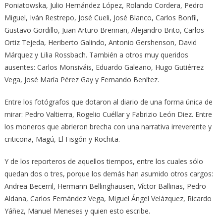
Poniatowska, Julio Hernández López, Rolando Cordera, Pedro
Miguel, Iván Restrepo, José Cueli, José Blanco, Carlos Bonfil,
Gustavo Gordillo, Juan Arturo Brennan, Alejandro Brito, Carlos
Ortiz Tejeda, Heriberto Galindo, Antonio Gershenson, David
Márquez y Lilia Rossbach. También a otros muy queridos
ausentes: Carlos Monsiváis, Eduardo Galeano, Hugo Gutiérrez
Vega, José María Pérez Gay y Fernando Benítez.
Entre los fotógrafos que dotaron al diario de una forma única de
mirar: Pedro Valtierra, Rogelio Cuéllar y Fabrizio León Diez. Entre
los moneros que abrieron brecha con una narrativa irreverente y
criticona, Magú, El Fisgón y Rochita.
Y de los reporteros de aquellos tiempos, entre los cuales sólo
quedan dos o tres, porque los demás han asumido otros cargos:
Andrea Becerril, Hermann Bellinghausen, Víctor Ballinas, Pedro
Aldana, Carlos Fernández Vega, Miguel Ángel Velázquez, Ricardo
Yáñez, Manuel Meneses y quien esto escribe.