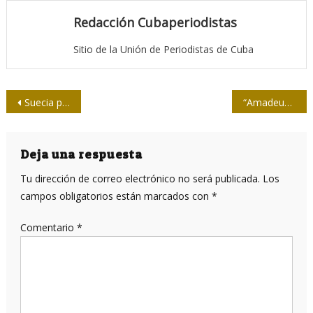
Redacción Cubaperiodistas
Sitio de la Unión de Periodistas de Cuba
Navegación
Suecia paga 30.000 euros a cada emigrante que se largue del país
“Amadeus”: la vida distorsionada de Mozart que se convirtió en pasión de multitudes
de
entradas
Deja una respuesta
Tu dirección de correo electrónico no será publicada.
Los
campos obligatorios están marcados con
*
Comentario
*