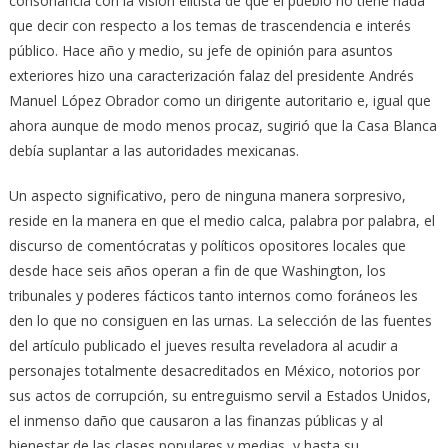
consonancia con la visión elitista de que el pueblo no tiene nada
que decir con respecto a los temas de trascendencia e interés
público. Hace año y medio, su jefe de opinión para asuntos
exteriores hizo una caracterización falaz del presidente Andrés
Manuel López Obrador como un dirigente autoritario e, igual que
ahora aunque de modo menos procaz, sugirió que la Casa Blanca
debía suplantar a las autoridades mexicanas.
Un aspecto significativo, pero de ninguna manera sorpresivo,
reside en la manera en que el medio calca, palabra por palabra, el
discurso de comentócratas y políticos opositores locales que
desde hace seis años operan a fin de que Washington, los
tribunales y poderes fácticos tanto internos como foráneos les
den lo que no consiguen en las urnas. La selección de las fuentes
del artículo publicado el jueves resulta reveladora al acudir a
personajes totalmente desacreditados en México, notorios por
sus actos de corrupción, su entreguismo servil a Estados Unidos,
el inmenso daño que causaron a las finanzas públicas y al
bienestar de las clases populares y medias, y hasta su