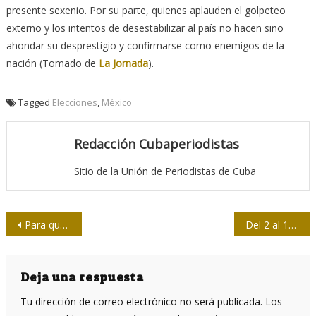
presente sexenio. Por su parte, quienes aplauden el golpeteo
externo y los intentos de desestabilizar al país no hacen sino
ahondar su desprestigio y confirmarse como enemigos de la
nación (Tomado de
La Jornada
).
Tagged
Elecciones
,
México
Redacción Cubaperiodistas
Sitio de la Unión de Periodistas de Cuba
Navegación
Para que las generaciones futuras conozcan al Fidel que retratamos
Del 2 al 13 de octubre: Festival de Cine Francés
de
entradas
Deja una respuesta
Tu dirección de correo electrónico no será publicada.
Los