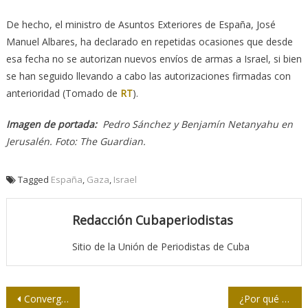
De hecho, el ministro de Asuntos Exteriores de España, José
Manuel Albares, ha declarado en repetidas ocasiones que desde
esa fecha no se autorizan nuevos envíos de armas a Israel, si bien
se han seguido llevando a cabo las autorizaciones firmadas con
anterioridad (Tomado de
RT
).
Imagen de portada:
Pedro Sánchez y Benjamín Netanyahu en
Jerusalén. Foto: The Guardian.
Tagged
España
,
Gaza
,
Israel
Redacción Cubaperiodistas
Sitio de la Unión de Periodistas de Cuba
Navegación
Convergencias (Galería El reino de este mundo). Fotos: Roberto Chile. Décimas: Alexis Díaz Pimienta
¿Por qué la mayoría de las personas son diestras?