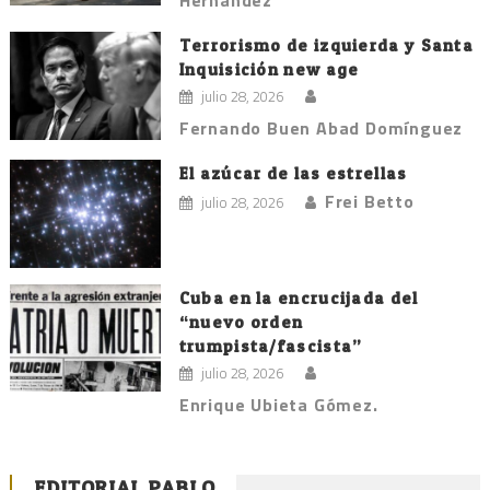
Hernández
Terrorismo de izquierda y Santa
Inquisición new age
julio 28, 2026
Fernando Buen Abad Domínguez
El azúcar de las estrellas
Frei Betto
julio 28, 2026
Cuba en la encrucijada del
“nuevo orden
trumpista/fascista”
julio 28, 2026
Enrique Ubieta Gómez.
EDITORIAL PABLO