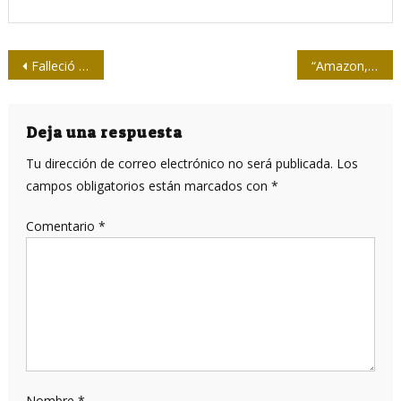
Navegación
Falleció María de las Mercedes Ibarra Ibáñez, bisnieta de Juan Gualberto Gómez
“Amazon, Google y Microsoft son la columna vertebral tecnológica de este genocidio”
de
entradas
Deja una respuesta
Tu dirección de correo electrónico no será publicada.
Los
campos obligatorios están marcados con
*
Comentario
*
Nombre
*