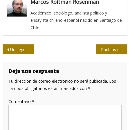
Marcos Roitman Rosenman
Académico, sociólogo, analista político y
ensayista chileno-español nacido en Santiago de
Chile
Navegación
Un segundo mandato de Trump sería mucho peor que el primero
Pueblos en lucha: el mejor homenaje
de
entradas
Deja una respuesta
Tu dirección de correo electrónico no será publicada.
Los
campos obligatorios están marcados con
*
Comentario
*