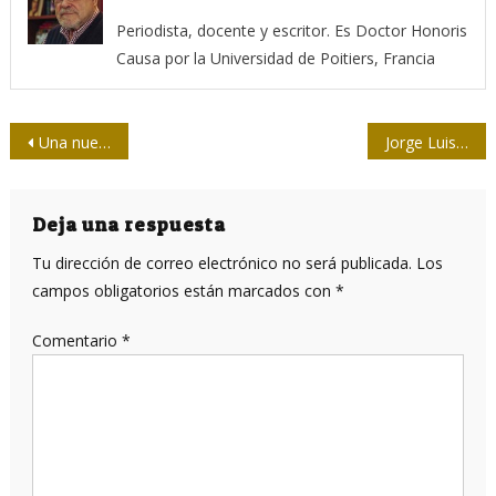
Periodista, docente y escritor. Es Doctor Honoris
Causa por la Universidad de Poitiers, Francia
Navegación
Una nueva sequía llegará a Sudamérica antes que La Niña
Jorge Luis Borges, una guía en la travesía poética de Dante
de
entradas
Deja una respuesta
Tu dirección de correo electrónico no será publicada.
Los
campos obligatorios están marcados con
*
Comentario
*