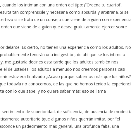
 cuando los intiman con una orden del tipo: ¡”Ordena tu cuarto!”.
esulta tan comprensible y necesaria como absurda y arbitraria. Si se
 certeza si se trata de un consejo que viene de alguien con experienci
na orden que viene de alguien que desea gratuitamente ejercer sobre
por delante. Es cierto, no tienen una experiencia como los adultos. No
obablemente tendrán una indigestión, de ahí que se los intime a
, me gustaría decirles esta tarde que los adultos también nos
 el de ustedes: los adultos a menudo nos creemos personas casi
enir estuviera finalizado ¿Acaso porque sabemos más que los niños?
que todavía no conocemos, de las que no hemos tenido la experienci
nta con lo que sabe, y no quiere saber más: eso se llama
 sentimiento de superioridad, de suficiencia, de ausencia de modesti
camente autoritario (que algunos niños querrán imitar, por “el
esconde un padecimiento más general, una profunda falta, una