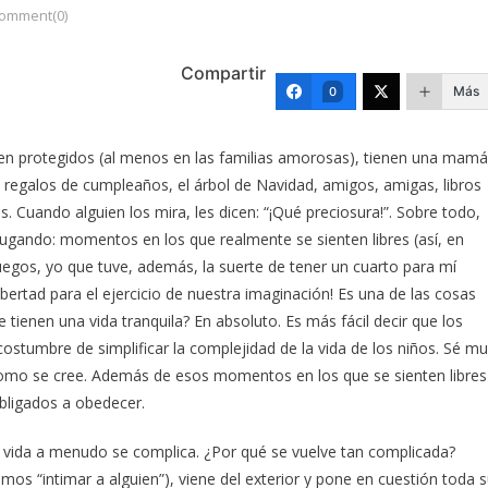
omment(0)
Compartir
Más
0
 Viven protegidos (al menos en las familias amorosas), tienen una mamá
, regalos de cumpleaños, el árbol de Navidad, amigos, amigas, libros
s. Cuando alguien los mira, les dicen: “¡Qué preciosura!”. Sobre todo,
ugando: momentos en los que realmente se sienten libres (así, en
egos, yo que tuve, además, la suerte de tener un cuarto para mí
ibertad para el ejercicio de nuestra imaginación! Es una de las cosas
tienen una vida tranquila? En absoluto. Es más fácil decir que los
 costumbre de simplificar la complejidad de la vida de los niños. Sé m
l como se cree. Además de esos momentos en los que se sienten libres
bligados a obedecer.
la vida a menudo se complica. ¿Por qué se vuelve tan complicada?
mos “intimar a alguien”), viene del exterior y pone en cuestión toda 