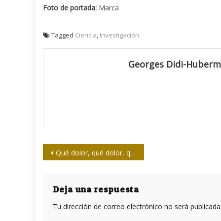
Foto de portada:
Marca
Tagged
Ciencia
,
Investigación
Georges Didi-Huber
Navegación
Qué dolor, qué dolor, qué pena
de
entradas
Deja una respuesta
Tu dirección de correo electrónico no será publicada