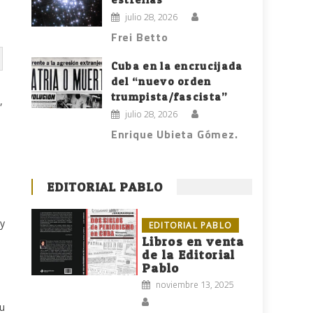
julio 28, 2026
Frei Betto
Cuba en la encrucijada
del “nuevo orden
trumpista/fascista”
,
julio 28, 2026
Enrique Ubieta Gómez.
EDITORIAL PABLO
uy
EDITORIAL PABLO
Libros en venta
de la Editorial
Pablo
noviembre 13, 2025
su