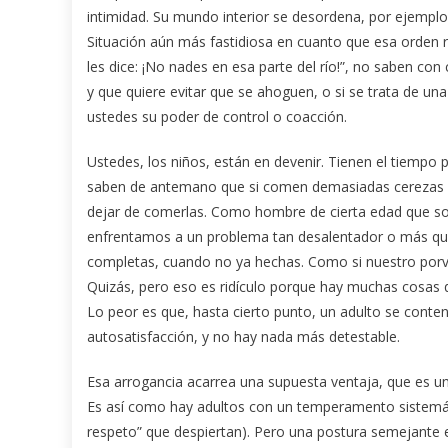
intimidad. Su mundo interior se desordena, por ejemplo,
Situación aún más fastidiosa en cuanto que esa orden r
les dice: ¡No nades en esa parte del río!”, no saben con
y que quiere evitar que se ahoguen, o si se trata de u
ustedes su poder de control o coacción.
Ustedes, los niños, están en devenir. Tienen el tiempo 
saben de antemano que si comen demasiadas cerezas pr
dejar de comerlas. Como hombre de cierta edad que soy
enfrentamos a un problema tan desalentador o más que
completas, cuando no ya hechas. Como si nuestro porv
Quizás, pero eso es ridículo porque hay muchas cosas 
Lo peor es que, hasta cierto punto, un adulto se conte
autosatisfacción, y no hay nada más detestable.
Esa arrogancia acarrea una supuesta ventaja, que es un
Es así como hay adultos con un temperamento sistemáti
respeto” que despiertan). Pero una postura semejante 