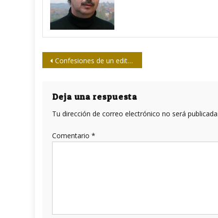
Navegación
Confesiones de un editor de poesía
de
entradas
Deja una respuesta
Tu dirección de correo electrónico no será publicada
Comentario
*