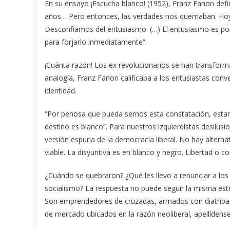
En su ensayo ¡Escucha blanco! (1952), Franz Fanon defini
años… Pero entonces, las verdades nos quemaban. Hoy p
Desconfiamos del entusiasmo. (…) El entusiasmo es por 
para forjarlo inmediatamente”.
¡Cuánta razón! Los ex revolucionarios se han transforma
analogía, Franz Fanon calificaba a los entusiastas conv
identidad.
“Por penosa que pueda sernos esta constatación, estamo
destino es blanco”. Para nuestros izquierdistas desilus
versión espuria de la democracia liberal. No hay alterna
viable. La disyuntiva es en blanco y negro. Libertad o 
¿Cuándo se quebraron? ¿Qué les llevo a renunciar a los
socialismo? La respuesta no puede seguir la misma estela
Son emprendedores de cruzadas, armados con diatribas 
de mercado ubicados en la razón neoliberal, apellídens