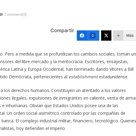
Comment(0)
Compartir
Más
0
o. Pero a medida que se profundizan los cambios sociales, toman u
nsores del libre mercado y la meritocracia. Escritores, ensayistas,
mérica Latina y Europa Occidental, han terminado dando vítores a Bill
rtido Demócrata, pertenecientes al
establishment
estadunidense.
s a los derechos humanos. Constituyen un atentado a los valores
ones ilegales, expulsiones de inmigrantes en caliente, venta de arma
as e inhumanas. Obvian que Estados Unidos posee una de las
al. Un orden social asimétrico controlado por las compañías de
anca. El complejo industrial militar, financiero, tecnológico. Quiene
alistas, hoy defienden el imperio.