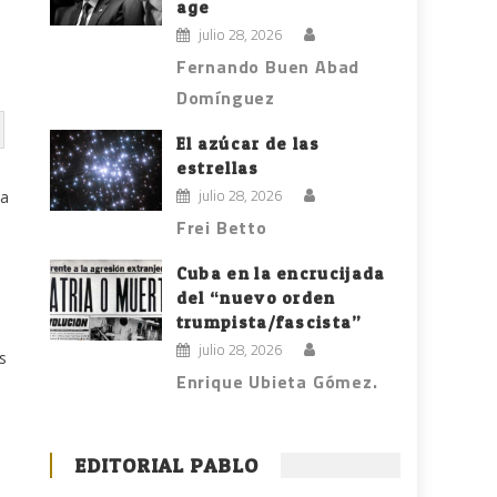
age
julio 28, 2026
Fernando Buen Abad
Domínguez
El azúcar de las
estrellas
julio 28, 2026
na
Frei Betto
Cuba en la encrucijada
del “nuevo orden
trumpista/fascista”
julio 28, 2026
s
Enrique Ubieta Gómez.
s
EDITORIAL PABLO