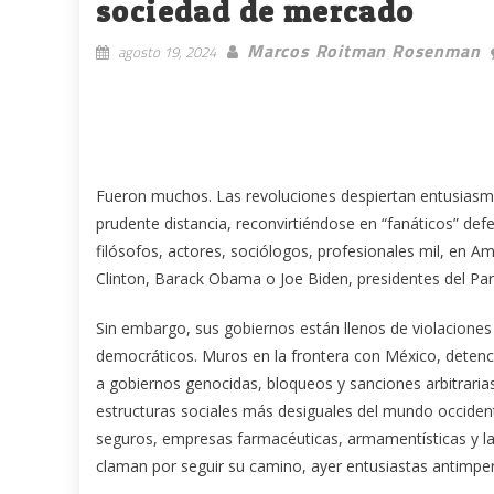
sociedad de mercado
Marcos Roitman Rosenman
agosto 19, 2024
Fueron muchos. Las revoluciones despiertan entusiasm
prudente distancia, reconvirtiéndose en “fanáticos” defe
filósofos, actores, sociólogos, profesionales mil, en A
Clinton, Barack Obama o Joe Biden, presidentes del Pa
Sin embargo, sus gobiernos están llenos de violacione
democráticos. Muros en la frontera con México, detenci
a gobiernos genocidas, bloqueos y sanciones arbitrari
estructuras sociales más desiguales del mundo occident
seguros, empresas farmacéuticas, armamentísticas y la b
claman por seguir su camino, ayer entusiastas antimperi