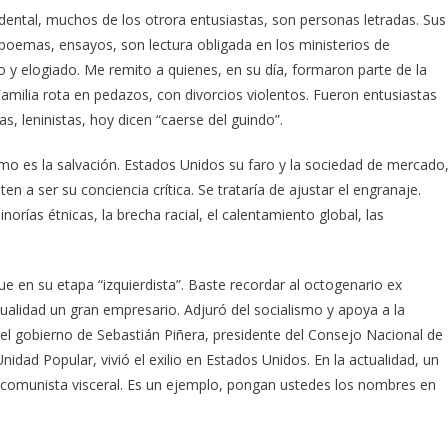
cidental, muchos de los otrora entusiastas, son personas letradas. Sus
 poemas, ensayos, son lectura obligada en los ministerios de
 y elogiado. Me remito a quienes, en su día, formaron parte de la
Familia rota en pedazos, con divorcios violentos. Fueron entusiastas
s, leninistas, hoy dicen “caerse del guindo”.
ismo es la salvación. Estados Unidos su faro y la sociedad de mercado
n a ser su conciencia crítica. Se trataría de ajustar el engranaje.
orías étnicas, la brecha racial, el calentamiento global, las
 en su etapa “izquierdista”. Baste recordar al octogenario ex
tualidad un gran empresario. Adjuró del socialismo y apoya a la
l gobierno de Sebastián Piñera, presidente del Consejo Nacional de
nidad Popular, vivió el exilio en Estados Unidos. En la actualidad, un
nticomunista visceral. Es un ejemplo, pongan ustedes los nombres en