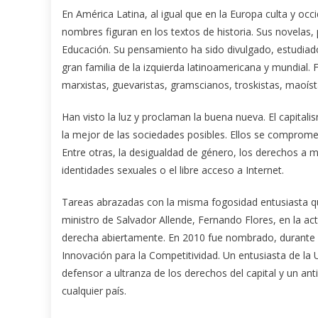
En América Latina, al igual que en la Europa culta y oc
nombres figuran en los textos de historia. Sus novelas,
Educación. Su pensamiento ha sido divulgado, estudiado
gran familia de la izquierda latinoamericana y mundial. 
marxistas, guevaristas, gramscianos, troskistas, maoísta
Han visto la luz y proclaman la buena nueva. El capital
la mejor de las sociedades posibles. Ellos se compromete
Entre otras, la desigualdad de género, los derechos a min
identidades sexuales o el libre acceso a Internet.
Tareas abrazadas con la misma fogosidad entusiasta que
ministro de Salvador Allende, Fernando Flores, en la ac
derecha abiertamente. En 2010 fue nombrado, durante e
Innovación para la Competitividad. Un entusiasta de la U
defensor a ultranza de los derechos del capital y un a
cualquier país.