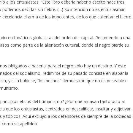
ó a los entusiastas. “Este libro debería haberlo escrito hace tres
odemos decirlas sin fiebre. (…) Su intención no es entusiasmar.
excelencia el arma de los impotentes, de los que calientan el hierro
do en fanáticos globalistas del orden del capital. Recurriendo a una
ersos como parte de la alienación cultural, donde el negro pierde su
s obligados a hacerla: para el negro sólo hay un destino. Y este
ionados del socialismo, redimirse de su pasado consiste en alabar la
tiva, y si la hubiese, “los hechos” demuestran que no es deseable ni
comunismo.
 principios éticos del humanismo? ¿Por qué amasan tanto odio al
 que los entusiastas, centrados en descalificar, insultar y adjetivar.
y tópicos. Aquí excluyo a los defensores de siempre de la sociedad
e como se apelliden.