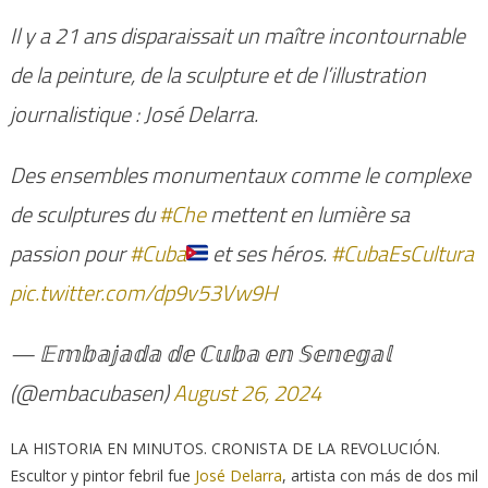
Il y a 21 ans disparaissait un maître incontournable
de la peinture, de la sculpture et de l’illustration
journalistique : José Delarra.
Des ensembles monumentaux comme le complexe
de sculptures du
#Che
mettent en lumière sa
passion pour
#Cuba
et ses héros.
#CubaEsCultura
pic.twitter.com/dp9v53Vw9H
— 𝔼𝕞𝕓𝕒𝕛𝕒𝕕𝕒 𝕕𝕖 ℂ𝕦𝕓𝕒 𝕖𝕟 𝕊𝕖𝕟𝕖𝕘𝕒𝕝
(@embacubasen)
August 26, 2024
LA HISTORIA EN MINUTOS. CRONISTA DE LA REVOLUCIÓN.
Escultor y pintor febril fue
José Delarra
, artista con más de dos mil