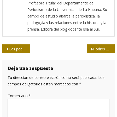
Profesora Titular del Departamento de
Periodismo de la Universidad de La Habana. Su
campo de estudio abarca la periodística, la
pedagogía y las relaciones entre la historia y la
prensa. Editora del blog docente Isla al Sur.
Navegación
Las pequeñas empresas estatales y el socialismo
Ni odios ni olvidos, y no es bolero
de
entradas
Deja una respuesta
Tu dirección de correo electrónico no será publicada.
Los
campos obligatorios están marcados con
*
Comentario
*