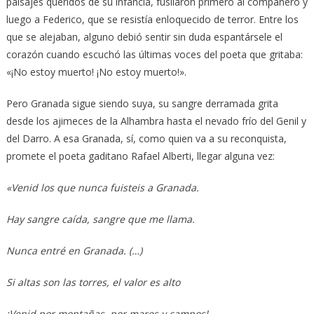
paisajes queridos de su infancia, fusilaron primero al compañero y
luego a Federico, que se resistía enloquecido de terror. Entre los
que se alejaban, alguno debió sentir sin duda espantársele el
corazón cuando escuchó las últimas voces del poeta que gritaba:
«¡No estoy muerto! ¡No estoy muerto!».
Pero Granada sigue siendo suya, su sangre derramada grita
desde los ajimeces de la Alhambra hasta el nevado frío del Genil y
del Darro. A esa Granada, sí, como quien va a su reconquista,
promete el poeta gaditano Rafael Alberti, llegar alguna vez:
«Venid los que nunca fuisteis a Granada.
Hay sangre caída, sangre que me llama.
Nunca entré en Granada. (…)
Si altas son las torres, el valor es alto
¡Venid por montañas, por mares y campos!