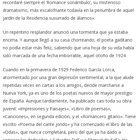
recordaré siempre el ‘Romance sonámbulo’, su misterioso
dramatismo, más escalofriante todavía en la penumbra de aquel
jardín de la Residencia susurrado de álamos».
Un repentino resplandor anunció una tormenta que ya estaba
encima. Y aunque llegó a su casa chorreando, el poeta gaditano
no podía estar más feliz, sabiendo que una hoja de su vida había
sido marcada de una fecha imborrable, aquel otoño de 1924.
Cuando en la primavera de 1929 Federico García Lorca,
atormentado por una gran depresión sentimental, a la que alude
repetidas veces en cartas a los amigos, decide marcharse a
Nueva York, ya es uno de los poetas nuevos de mayor prestigio
de España. Aunque tardíamente, ha publicado casi toda su obra
juvenil: «Impresiones y Paisajes», «Libro de poemas»,
«Canciones», en segunda edición, y el «Romancero gitano». Tiene
escrito «Poema del cante jondo» y ha comenzado el libro de las
«Odas», que nunca completará, pero del que ya ha dado a
conocer las dedicadas a Salvador Dalí y a Manuel de Falla. Ha