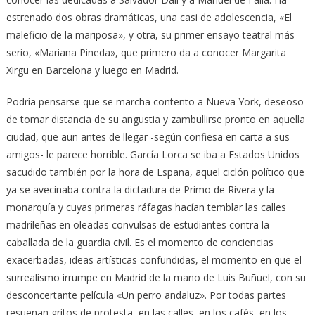
estrenado dos obras dramáticas, una casi de adolescencia, «El
maleficio de la mariposa», y otra, su primer ensayo teatral más
serio, «Mariana Pineda», que primero da a conocer Margarita
Xirgu en Barcelona y luego en Madrid.
Podría pensarse que se marcha contento a Nueva York, deseoso
de tomar distancia de su angustia y zambullirse pronto en aquella
ciudad, que aun antes de llegar -según confiesa en carta a sus
amigos- le parece horrible. García Lorca se iba a Estados Unidos
sacudido también por la hora de España, aquel ciclón político que
ya se avecinaba contra la dictadura de Primo de Rivera y la
monarquía y cuyas primeras ráfagas hacían temblar las calles
madrileñas en oleadas convulsas de estudiantes contra la
caballada de la guardia civil. Es el momento de conciencias
exacerbadas, ideas artísticas confundidas, el momento en que el
surrealismo irrumpe en Madrid de la mano de Luis Buñuel, con su
desconcertante película «Un perro andaluz». Por todas partes
resuenan gritos de protesta, en las calles, en los cafés, en los