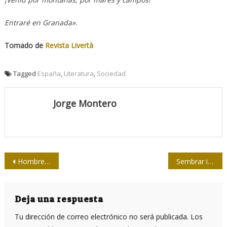
Entraré en Granada».
Tomado de
Revista Livertà
Tagged
España
,
Literatura
,
Sociedad
Jorge Montero
Navegación
Hombres en tiempo de oscuridad
Sembrar ideas y conciencia para desarrollar un sentimiento anticolonialista (Parte II)
de
entradas
Deja una respuesta
Tu dirección de correo electrónico no será publicada.
Los