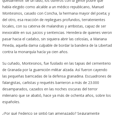
quedamente: de un lado, los obreros con la gente pobre que
había elegido como alcalde a un médico republicano, Manuel
Montesinos, casado con Concha, la hermana mayor del poeta; y
del otro, esa reacción de repliegues profundos, terratenientes
locales, con su caterva de malandras y arribistas, capaz de ser
inexorable en sus juicios y sentencias. Heredera de quienes vieron
pasar hacia el cadalso, sin siquiera abrir las celosías, a Mariana
Pineda, aquella dama culpable de bordar la bandera de la Libertad
contra la monarquía hacía ya cien años.
Su cuñado, Montesinos, fue fusilado en las tapias del cementerio
de Granada por la guarnición militar alzada. Así fueron cayendo
las pequeñas barricadas de la defensa granadina. Escuadrones de
falangistas, carlistas y requetés barrieron a más de 23.000
desamparados, cazados en las noches oscuras del terror
milenario que se abatió, hace ya más de ochenta años, sobre los
españoles.
¿Por qué Federico se sintió tan amenazado? Seguramente