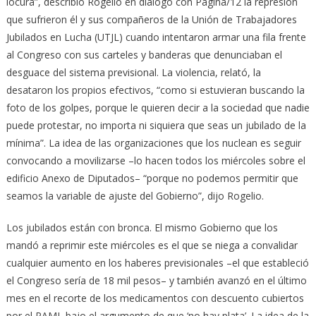
locura”, describió Rogelio en diálogo con Página/12 la represión
que sufrieron él y sus compañeros de la Unión de Trabajadores
Jubilados en Lucha (UTJL) cuando intentaron armar una fila frente
al Congreso con sus carteles y banderas que denunciaban el
desguace del sistema previsional. La violencia, relató, la
desataron los propios efectivos, “como si estuvieran buscando la
foto de los golpes, porque le quieren decir a la sociedad que nadie
puede protestar, no importa ni siquiera que seas un jubilado de la
mínima”. La idea de las organizaciones que los nuclean es seguir
convocando a movilizarse –lo hacen todos los miércoles sobre el
edificio Anexo de Diputados– “porque no podemos permitir que
seamos la variable de ajuste del Gobierno”, dijo Rogelio.
Los jubilados están con bronca. El mismo Gobierno que los
mandó a reprimir este miércoles es el que se niega a convalidar
cualquier aumento en los haberes previsionales –el que estableció
el Congreso sería de 18 mil pesos– y también avanzó en el último
mes en el recorte de los medicamentos con descuento cubiertos
por el PAMI, bajo el argumento de que ‘no hay plata’. La idea de la