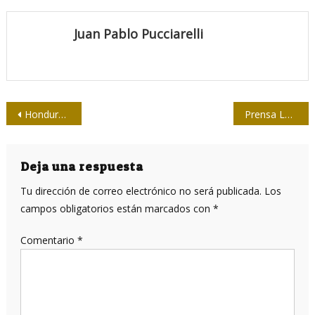
Juan Pablo Pucciarelli
Navegación
Honduras romperá acuerdo de extradición con Estados Unidos tras críticas de embajada
Prensa Latina reelegida en el Consejo de Red de Noticias Franja y Ruta
de
entradas
Deja una respuesta
Tu dirección de correo electrónico no será publicada.
Los
campos obligatorios están marcados con
*
Comentario
*