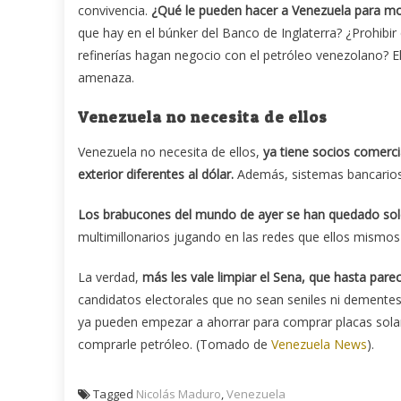
convivencia.
¿Qué le pueden hacer a Venezuela para m
que hay en el búnker del Banco de Inglaterra? ¿Prohibi
refinerías hagan negocio con el petróleo venezolano? 
amenaza.
Venezuela no necesita de ellos
Venezuela no necesita de ellos,
ya tiene socios comerc
exterior diferentes al dólar.
Además, sistemas bancarios 
Los brabucones del mundo de ayer se han quedado solo
multimillonarios jugando en las redes que ellos mismo
La verdad,
más les vale limpiar el Sena, que hasta pare
candidatos electorales que no sean seniles ni dementes,
ya pueden empezar a ahorrar para comprar placas solar
comprarle petróleo. (Tomado de
Venezuela News
).
Tagged
Nicolás Maduro
,
Venezuela