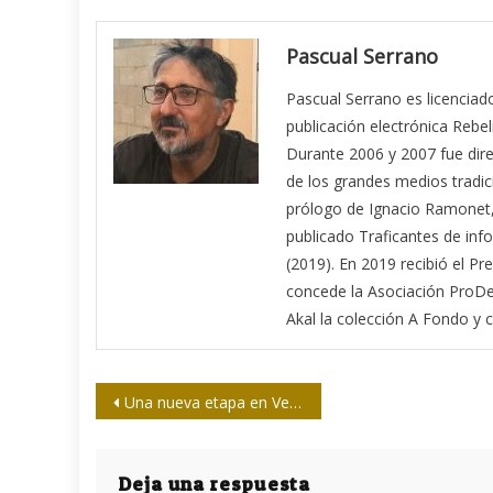
Pascual Serrano
Pascual Serrano es licenciado
publicación electrónica Reb
Durante 2006 y 2007 fue dire
de los grandes medios tradic
prólogo de Ignacio Ramonet, 
publicado Traficantes de inf
(2019). En 2019 recibió el
concede la Asociación ProDe
Akal la colección A Fondo y 
Navegación
Una nueva etapa en Venezuela
de
entradas
Deja una respuesta