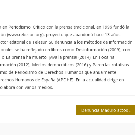
 en Periodismo. Crítico con la prensa tradicional, en 1996 fundó la
elión (www.rebelion.org), proyecto que abandonó hace 13 años.
ctor editorial de Telesur. Su denuncia a los métodos de información
ionales se ha reflejado en libros como Desinformación (2009), con
o La prensa ha muerto: ¡viva la prensa! (2014). En Foca ha
ormación (2012), Medios democráticos (2016) y Paren las rotativas
 Premio de Periodismo de Derechos Humanos que anualmente
rechos Humanos de España (APDHE). En la actualidad dirige en
colabora con varios medios.
Denuncia Maduro actos violentos en Venezuela como parte del intento de golpe de Estado