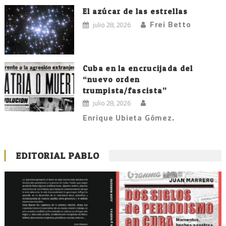
El azúcar de las estrellas
Frei Betto
julio 28, 2026
Cuba en la encrucijada del
“nuevo orden
trumpista/fascista”
julio 28, 2026
Enrique Ubieta Gómez.
EDITORIAL PABLO