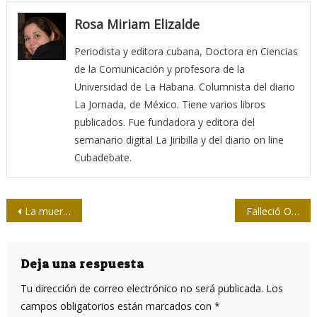
Rosa Miriam Elizalde
Periodista y editora cubana, Doctora en Ciencias
de la Comunicación y profesora de la
Universidad de La Habana. Columnista del diario
La Jornada, de México. Tiene varios libros
publicados. Fue fundadora y editora del
semanario digital La Jiribilla y del diario on line
Cubadebate.
Navegación
La muerte ronda bajo los techos de la gente pobre
Falleció Omar García Lazo, funcionario del Comité Central del PCC y miembro de la Upec
de
entradas
Deja una respuesta
Tu dirección de correo electrónico no será publicada.
Los
campos obligatorios están marcados con
*