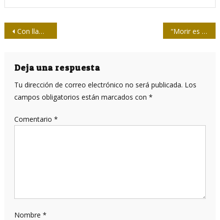
Navegación
Con llamado antifascista anuncian I Bienal Internacional del Humor Político
“Morir es seguir viaje”
de
entradas
Deja una respuesta
Tu dirección de correo electrónico no será publicada.
Los
campos obligatorios están marcados con
*
Comentario
*
Nombre
*