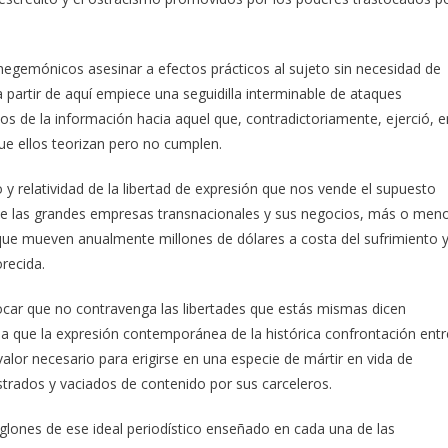
 hegemónicos asesinar a efectos prácticos al sujeto sin necesidad de
 partir de aquí empiece una seguidilla interminable de ataques
os de la información hacia aquel que, contradictoriamente, ejerció, e
que ellos teorizan pero no cumplen.
o y relatividad de la libertad de expresión que nos vende el supuesto
 de las grandes empresas transnacionales y sus negocios, más o men
, que mueven anualmente millones de dólares a costa del sufrimiento 
recida.
nvocar que no contravenga las libertades que estás mismas dicen
osa que la expresión contemporánea de la histórica confrontación entr
valor necesario para erigirse en una especie de mártir en vida de
strados y vaciados de contenido por sus carceleros.
glones de ese ideal periodístico enseñado en cada una de las