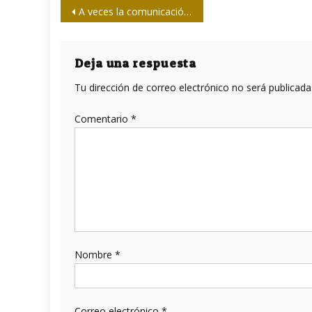
Navegación
A veces la comunicación (no) es un chiste
de
entradas
Deja una respuesta
Tu dirección de correo electrónico no será publicada
Comentario
*
Nombre
*
Correo electrónico
*