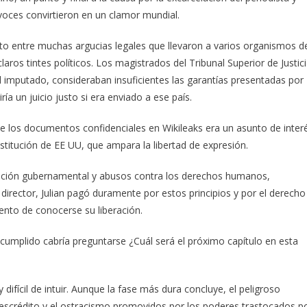
 voces convirtieron en un clamor mundial.
to entre muchas argucias legales que llevaron a varios organismos d
claros tintes políticos. Los magistrados del Tribunal Superior de Justic
l imputado, consideraban insuficientes las garantías presentadas por
ía un juicio justo si era enviado a ese país.
de los documentos confidenciales en Wikileaks era un asunto de inter
stitución de EE UU, que ampara la libertad de expresión.
rupción gubernamental y abusos contra los derechos humanos,
irector, Julian pagó duramente por estos principios y por el derecho
mento de conocerse su liberación.
 cumplido cabría preguntarse ¿Cuál será el próximo capítulo en esta
 difícil de intuir. Aunque la fase más dura concluye, el peligroso
descrédito y el ostracismo promovidos por los poderes trastocados p