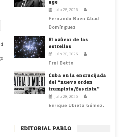
age
julio 28, 2026
Fernando Buen Abad
Domínguez
El azúcar de las
ad
estrellas
julio 28, 2026
ge
Frei Betto
Cuba en la encrucijada
del “nuevo orden
trumpista/fascista”
julio 28, 2026
Enrique Ubieta Gómez.
EDITORIAL PABLO