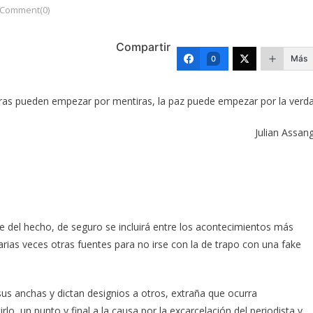
Comment(0)
Compartir
Más
0
rras pueden empezar por mentiras, la paz puede empezar por la verd
Julian Assan
te del hecho, de seguro se incluirá entre los acontecimientos más
varias veces otras fuentes para no irse con la de trapo con una fake
us anchas y dictan designios a otros, extraña que ocurra
lo, un punto y final a la causa por la excarcelación del periodista y