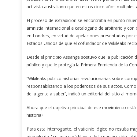
activista australiano que en estos cinco años múltiples
El proceso de extradición se encontraba en punto muer
amnistía internacional a catalogarlo de arbitrario y con 
en Londres, en virtud de apelaciones presentadas por e
Estados Unidos de que el cofundador de Wikileaks recibir
Desde el principio Assange sostuvo que la publicación 
público y que le protegía la Primera Enmienda de la Con
“Wikileaks publicó historias revolucionarias sobre cor
responsabilizando a los poderosos de sus actos. Como d
de la gente a saber”, indicó un editorial del sitio al mo
Ahora que el objetivo principal de ese movimiento está
historia?
Para esta interrogante, el vaticinio lógico no resulta muy
ejemplo de Assange será blanco de la persecución, el 