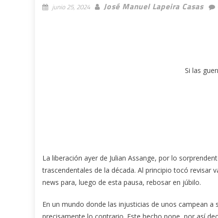
José Manuel Lapeira Casas
junio 25, 2024
Si las gue
La liberación ayer de Julian Assange, por lo sorprenden
trascendentales de la década. Al principio tocó revisar 
news para, luego de esta pausa, rebosar en júbilo.
En un mundo donde las injusticias de unos campean a s
precisamente lo contrario. Este hecho pone, por así decir