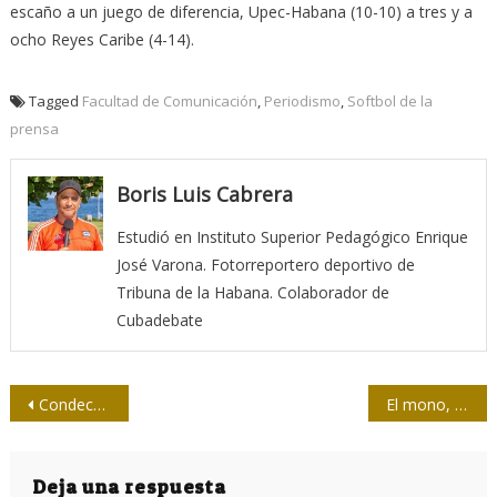
escaño a un juego de diferencia, Upec-Habana (10-10) a tres y a
ocho Reyes Caribe (4-14).
Tagged
Facultad de Comunicación
,
Periodismo
,
Softbol de la
prensa
Boris Luis Cabrera
Estudió en Instituto Superior Pedagógico Enrique
José Varona. Fotorreportero deportivo de
Tribuna de la Habana. Colaborador de
Cubadebate
Navegación
Condecoran a profesionales de la comunicación y el periodismo en Cuba por su trayectoria laboral
El mono, el trabajo y un socialismo más «mono»
de
entradas
Deja una respuesta