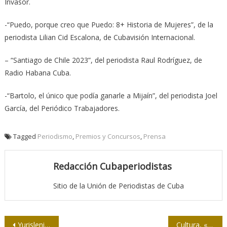
Invasor.
-“Puedo, porque creo que Puedo: 8+ Historia de Mujeres”, de la
periodista Lilian Cid Escalona, de Cubavisión Internacional.
– “Santiago de Chile 2023”, del periodista Raul Rodríguez, de
Radio Habana Cuba.
-“Bartolo, el único que podía ganarle a Mijaín”, del periodista Joel
García, del Periódico Trabajadores.
Tagged
Periodismo
,
Premios y Concursos
,
Prensa
Redacción Cubaperiodistas
Sitio de la Unión de Periodistas de Cuba
Navegación
Yurislenia en el cielo con girasoles
Cultura, «negrito» y la piel por Cuba