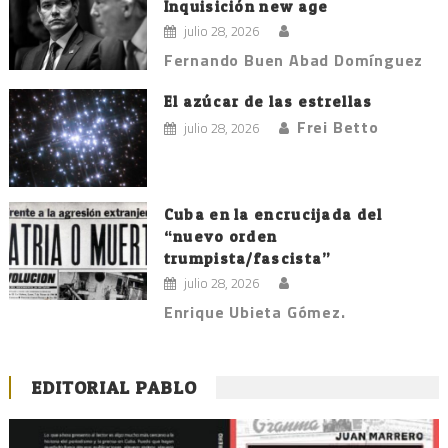
Inquisición new age
julio 28, 2026
Fernando Buen Abad Domínguez
El azúcar de las estrellas
Frei Betto
julio 28, 2026
Cuba en la encrucijada del
“nuevo orden
trumpista/fascista”
julio 28, 2026
Enrique Ubieta Gómez.
EDITORIAL PABLO