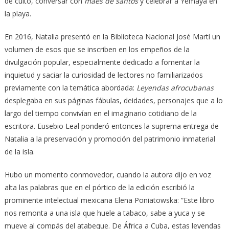
de culto, conversar con
maes de santos
y celebrar a Yemayá en
la playa.
En 2016, Natalia presentó en la Biblioteca Nacional José Martí un
volumen de esos que se inscriben en los empeños de la
divulgación popular, especialmente dedicado a fomentar la
inquietud y saciar la curiosidad de lectores no familiarizados
previamente con la temática abordada:
Leyendas afrocubanas
desplegaba en sus páginas fábulas, deidades, personajes que a lo
largo del tiempo convivían en el imaginario cotidiano de la
escritora. Eusebio Leal ponderó entonces la suprema entrega de
Natalia a la preservación y promoción del patrimonio inmaterial
de la isla.
Hubo un momento conmovedor, cuando la autora dijo en voz
alta las palabras que en el pórtico de la edición escribió la
prominente intelectual mexicana Elena Poniatowska: “Este libro
nos remonta a una isla que huele a tabaco, sabe a yuca y se
mueve al compás del atabeque. De África a Cuba, estas leyendas