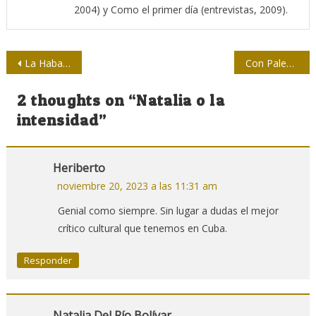
2004) y Como el primer día (entrevistas, 2009).
Navegación
La Habana con Severino
Con Palestina, Cuba solidaria
de
2 thoughts on “
Natalia o la
entradas
intensidad
”
Heriberto
noviembre 20, 2023 a las 11:31 am
Genial como siempre. Sin lugar a dudas el mejor
crítico cultural que tenemos en Cuba.
Responder
Natalia Del Río Bolívar